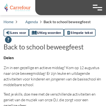
overslaan
Ga naar 
Hoog contrast wis
Lettergrootte
Lettergroot
Home
Agenda
Back to school beweegfeest
Lees voor
Uitleg woorden
Simpele tekst
Back to school beweegfeest
Delen
Zin in een gezellige en actieve middag? Kom op 12 augustus
naar onze beweegmiddag! Er zijn leuke en uitdagende
activiteiten voor kinderen en jongeren van de basisschool én
middelbare school.
Test je skills, doe mee met de verschillende activiteiten en
geniet van de muziek van onze DJ, die zorgt voor een
gezellige sfeer.