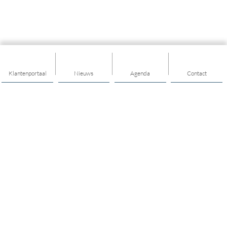
Klantenportaal
Nieuws
Agenda
Contact
Thema's
Ik heb een vraag over het dagelijks leven
Ik wil mensen leren kennen
Ik zorg voor een ander
ANWB AutoMaatje
Ik wil meer weten over opgroeien en opvoeden
Ik wil mij fitter en vitaler voelen