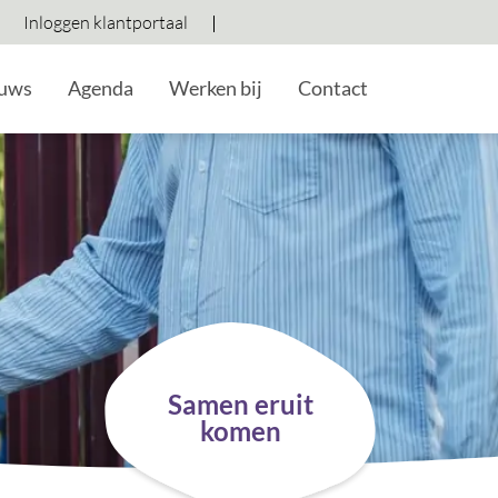
Inloggen klantportaal
Hoog contrast wisselen
Lettergrootte vergroten
Lettergrootte verkleine
uws
Agenda
Werken bij
Contact
Samen eruit
komen