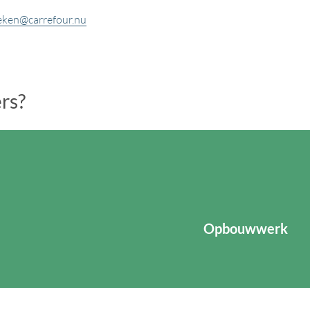
oeken@carrefour.nu
ers?
Opbouwwerk