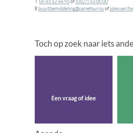
T
06 83 52 44 95
of
(0527) 63 00 00
E
buurtbemiddeling@carrefour.nu
of
joke.van.f
Toch op zoek naar iets and
Een vraag of idee