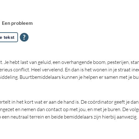
Een probleem
e tekst
. Je hebt last van geluid, een overhangende boom, pesterijen, stank, 
erieus conflict. Heel vervelend. En dan is het wonen in je straat in
middeling. Buurtbemiddelaars kunnen je helpen er samen met je bu
lt in het kort wat er aan de hand is. De coördinator geeft je dan 
ingezet en nemen dan contact op met jou, en met je buren. De volge
een neutraal terrein en beide bemiddelaars zijn hierbij aanwezig.