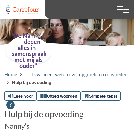
overslaan
Ga naar 
Hoog contrast wis
Lettergrootte
Lettergroot
“De Nanny’s
deden
alles in
samenspraak
met mij als
ouder”
Home
Ik wil meer weten over opgroeien en opvoeden
Hulp bij opvoeding
Lees voor
Uitleg woorden
Simpele tekst
Hulp bij de opvoeding
Nanny’s