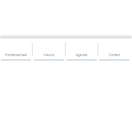
Klantenportaal
Nieuws
Agenda
Contact
Thema's
Ik heb een vraag over het dagelijks leven
Ik wil mensen leren kennen
Ik zorg voor een ander
ANWB AutoMaatje