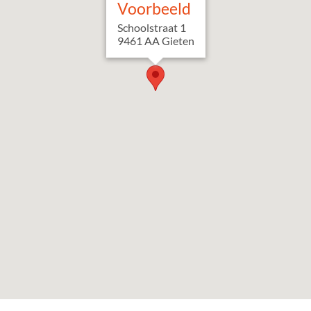
Voorbeeld
Schoolstraat
1
9461 AA
Gieten