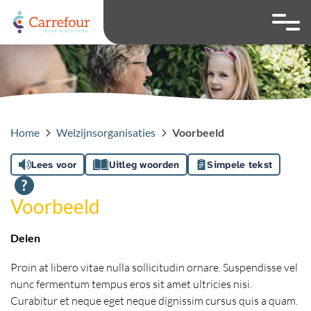
overslaan
Ga naar 
Hoog contrast wis
Lettergrootte
Lettergroot
Home
Welzijnsorganisaties
Voorbeeld
Lees voor
Uitleg woorden
Simpele tekst
Voorbeeld
Delen
Proin at libero vitae nulla sollicitudin ornare. Suspendisse vel
nunc fermentum tempus eros sit amet ultricies nisi.
Curabitur et neque eget neque dignissim cursus quis a quam.