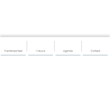
Klantenportaal
Nieuws
Agenda
Contact
Thema's
Ik heb een vraag over het dagelijks leven
Ik wil mensen leren kennen
Ik zorg voor een ander
ANWB AutoMaatje